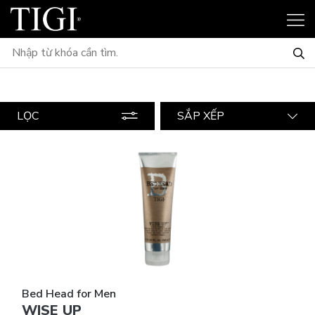
LỌC
SẮP XẾP
Bed Head for Men
WISE UP