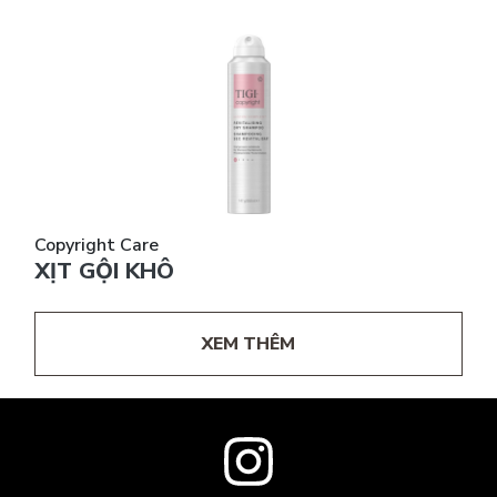
Copyright Care
XỊT GỘI KHÔ
XEM THÊM