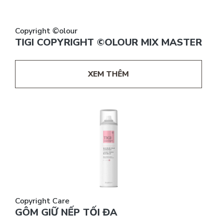
Copyright ©olour
TIGI COPYRIGHT ©OLOUR MIX MASTER
XEM THÊM
Copyright Care
GÔM GIỮ NẾP TỐI ĐA