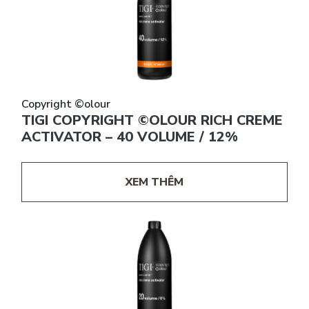
Copyright ©olour
TIGI COPYRIGHT ©OLOUR RICH CREME
ACTIVATOR – 40 VOLUME / 12%
XEM THÊM