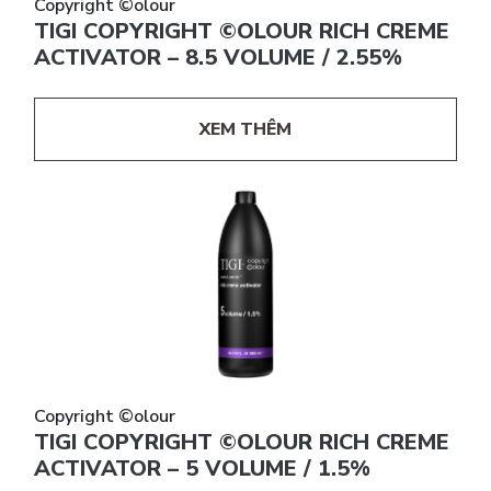
Copyright ©olour
TIGI COPYRIGHT ©OLOUR RICH CREME
ACTIVATOR – 8.5 VOLUME / 2.55%
XEM THÊM
Copyright ©olour
TIGI COPYRIGHT ©OLOUR RICH CREME
ACTIVATOR – 5 VOLUME / 1.5%