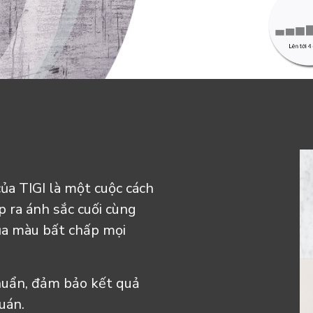
ủa TIGI là một cuộc cách
 ra ánh sắc cuối cùng
ủa màu bất chấp mọi
huẩn, đảm bảo kết quả
uán.