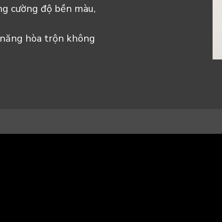
ăng cường độ bền màu,
năng hòa trộn không