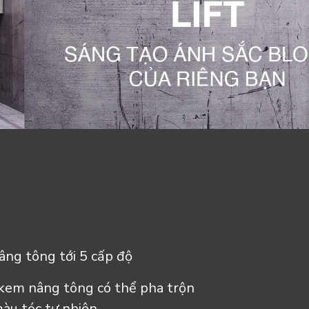
ng tông tới 5 cấp độ
 kem nâng tông có thể pha trộn
àu tóc tự nhiên