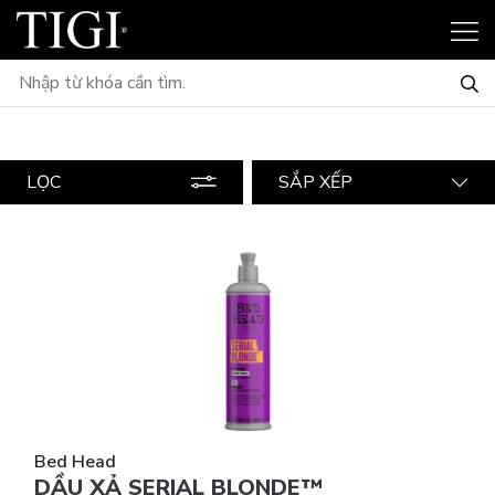
LỌC
SẮP XẾP
Bed Head
DẦU XẢ SERIAL BLONDE™