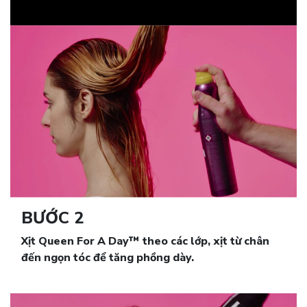
BƯỚC 2
Xịt Queen For A Day™ theo các lớp, xịt từ chân
đến ngọn tóc để tăng phồng dày.