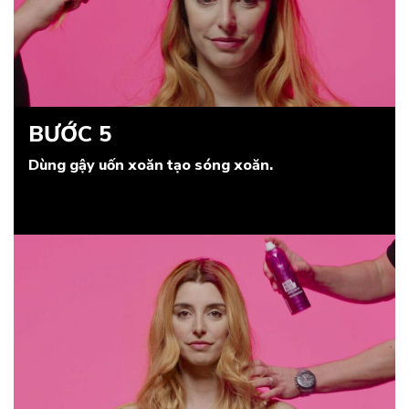
BƯỚC 5
Dùng gậy uốn xoăn tạo sóng xoăn.