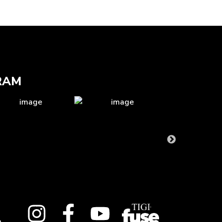
RAM
à