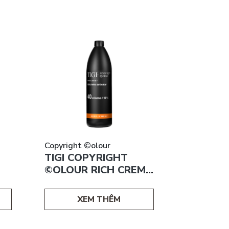
Copyright ©olour
Copyright 
TIGI COPYRIGHT
TIGI CO
©OLOUR RICH CREME
©OLOUR
ACTIVATOR – 40
ACTIVAT
VOLUME / 12%
VOLUME
XEM THÊM
X