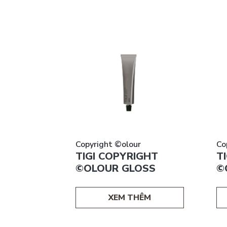
Copyright ©olour
Co
GHT
TIGI COPYRIGHT
T
H CREME
©OLOUR GLOSS
©
 20
%
ÊM
XEM THÊM