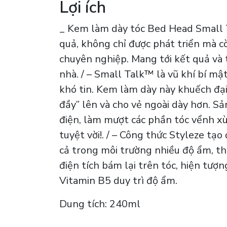
Lợi ích
_ Kem làm dày tóc Bed Head Small 
quả, không chỉ được phát triển mà cò
chuyên nghiệp. Mang tới kết quả và 
nhà. / – Small Talk™ là vũ khí bí m
khó tin. Kem làm dày này khuếch đại
đầy” lên và cho vẻ ngoài dày hơn. S
điện, làm mượt các phần tóc vểnh x
tuyệt vời!. / – Công thức Styleze tạo
cả trong môi trường nhiều độ ẩm, t
điện tích bám lại trên tóc, hiện tượ
Vitamin B5 duy trì độ ẩm.
Dung tích: 240ml