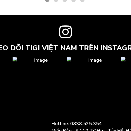
EO DÕI TIGI VIỆT NAM TRÊN INSTAG
Hotline: 0838.525.354
Miền Bắc: số 110 Từ Hoa, Tây Hồ, H