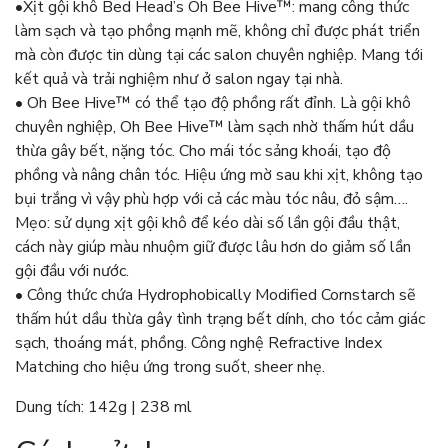
•Xịt gội khô Bed Head’s Oh Bee Hive™: mang công thức
làm sạch và tạo phồng mạnh mẽ, không chỉ được phát triển
mà còn được tin dùng tại các salon chuyên nghiệp. Mang tới
kết quả và trải nghiệm như ở salon ngay tại nhà.
• Oh Bee Hive™ có thể tạo độ phồng rất đỉnh. Là gội khô
chuyên nghiệp, Oh Bee Hive™ làm sạch nhờ thấm hút dầu
thừa gây bết, nặng tóc. Cho mái tóc sảng khoái, tạo độ
phồng và nâng chân tóc. Hiệu ứng mờ sau khi xịt, không tạo
bụi trắng vì vậy phù hợp với cả các màu tóc nâu, đỏ sậm….
Mẹo: sử dụng xịt gội khô để kéo dài số lần gội đầu thật,
cách này giúp màu nhuộm giữ được lâu hơn do giảm số lần
gội đầu với nước.
• Công thức chứa Hydrophobically Modified Cornstarch sẽ
thấm hút dầu thừa gây tình trạng bết dính, cho tóc cảm giác
sạch, thoáng mát, phồng. Công nghệ Refractive Index
Matching cho hiệu ứng trong suốt, sheer nhẹ.
Dung tích: 142g | 238 ml