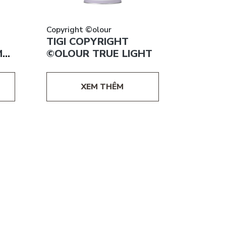
Copyright ©olour
TIGI COPYRIGHT
ME
©OLOUR TRUE LIGHT
XEM THÊM