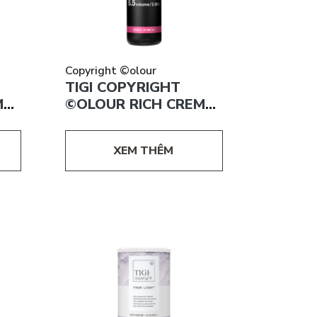
Copyright ©olour
TIGI COPYRIGHT
ME
©OLOUR RICH CREME
ACTIVATOR – 8.5
VOLUME / 2.55%
XEM THÊM