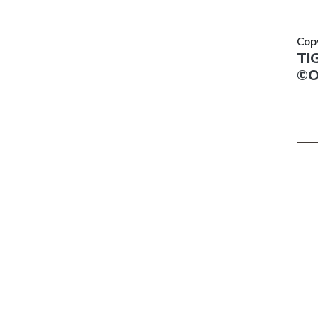
Cop
TI
©O
AC
VO