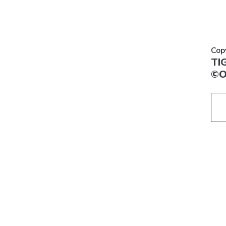
Cop
TI
©O
AC
VO