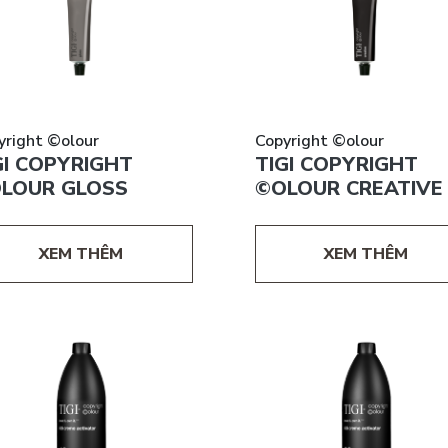
yright ©olour
Copyright ©olour
GI COPYRIGHT
TIGI COPYRIGHT
LOUR GLOSS
©OLOUR CREATIVE
XEM THÊM
XEM THÊM