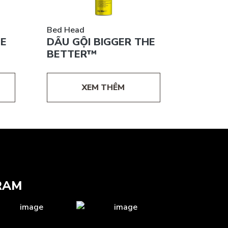
Bed Head
HE
DẦU GỘI BIGGER THE
BETTER™
XEM THÊM
RAM