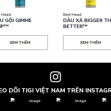
 Head
Bed Head
U GỘI GIMME
DẦU XẢ BIGGER T
IP™
BETTER™
XEM THÊM
XEM THÊM
EO DÕI TIGI VIỆT NAM TRÊN INSTAG