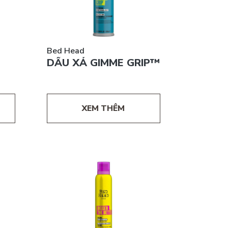
Bed Head
DẦU XẢ GIMME GRIP™
XEM THÊM