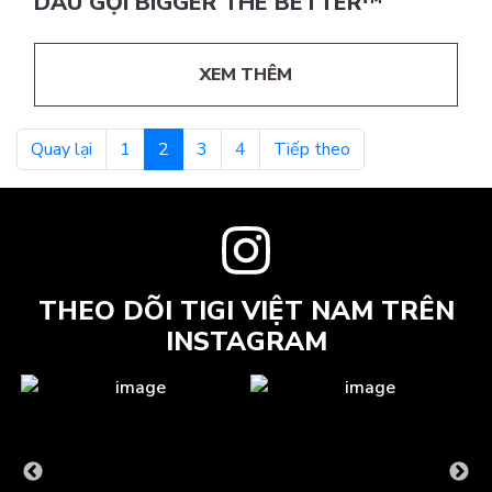
DẦU GỘI BIGGER THE BETTER™
XEM THÊM
Quay lại
1
2
3
4
Tiếp theo
THEO DÕI TIGI VIỆT NAM TRÊN
INSTAGRAM