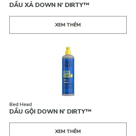
DẦU XẢ DOWN N’ DIRTY™
XEM THÊM
Bed Head
DẦU GỘI DOWN N’ DIRTY™
XEM THÊM