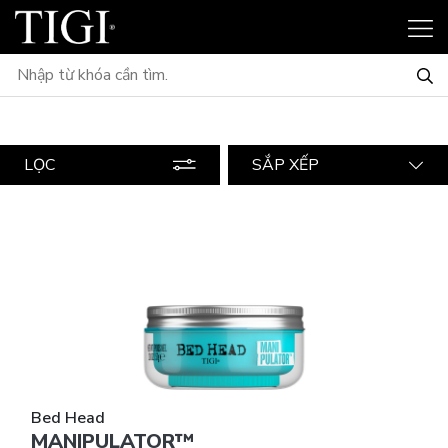
LỌC
SẮP XẾP
Bed Head
MANIPULATOR™