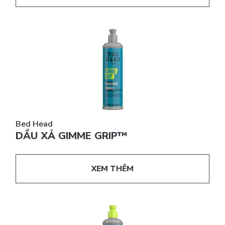
Bed Head
DẦU XẢ GIMME GRIP™
XEM THÊM