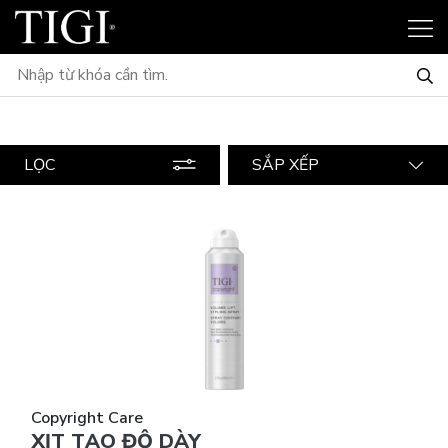
LỌC
SẮP XẾP
Copyright Care
XỊT TẠO ĐỘ DÀY